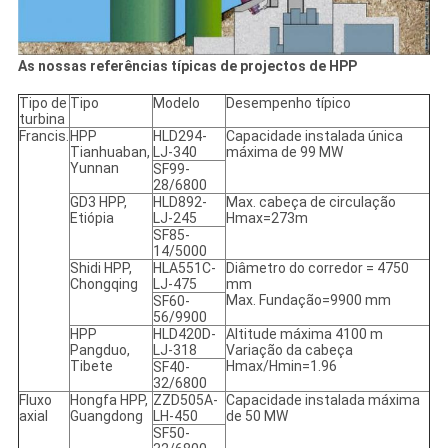
As nossas referências típicas de projectos de HPP
Tipo de
Tipo
Modelo
Desempenho típico
turbina
Francis.
HPP
HLD294-
Capacidade instalada única
Tianhuaban,
LJ-340
máxima de 99 MW
Yunnan
SF99-
28/6800
GD3 HPP,
HLD892-
Max. cabeça de circulação
Etiópia
LJ-245
Hmax=273m
SF85-
14/5000
Shidi HPP,
HLA551C-
Diâmetro do corredor = 4750
Chongqing
LJ-475
mm
Max. Fundação=9900 mm
SF60-
56/9900
HPP
HLD420D-
Altitude máxima 4100 m
Pangduo,
LJ-318
Variação da cabeça
Tibete
Hmax/Hmin=1.96
SF40-
32/6800
Fluxo
Hongfa HPP,
ZZD505A-
Capacidade instalada máxima
axial
Guangdong
LH-450
de 50 MW
SF50-