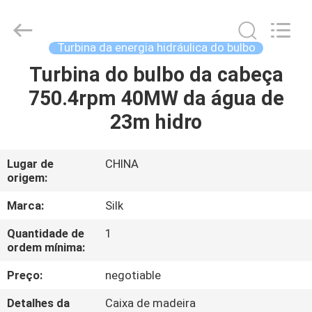
Road
Enterprise
Management
Services
Co.,
Turbina da energia hidráulica do bulbo
Ltd..
All
Turbina do bulbo da cabeça
CASA
Rights
Reserved.
750.4rpm 40MW da água de
PRODUTOS
23m hidro
SOBRE
Lugar de
CHINA
origem:
NÓS
Marca:
Silk
EXCURSÃO
Quantidade de
1
ordem mínima:
DA
FÁBRICA
Preço:
negotiable
Detalhes da
Caixa de madeira