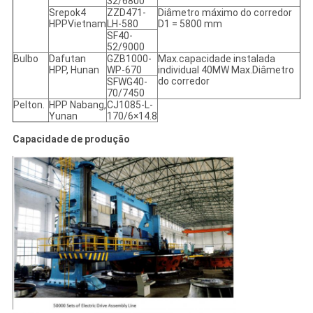
32/6800
Srepok4
ZZD471-
Diâmetro máximo do corredor
HPPVietnam
LH-580
D1 = 5800 mm
SF40-
52/9000
Bulbo
Dafutan
GZB1000-
Max.capacidade instalada
HPP, Hunan
WP-670
individual 40MW Max.Diâmetro
do corredor
SFWG40-
70/7450
Pelton.
HPP Nabang,
CJ1085-L-
Yunan
170/6×14.8
Capacidade de produção