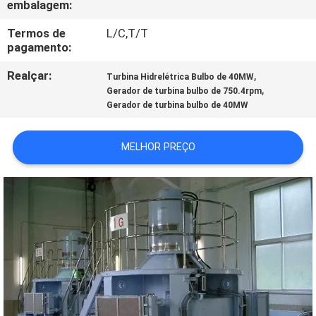
embalagem:
CONTROLE
DA
Termos de
L/C,T/T
pagamento:
QUALIDADE
Realçar:
,
Turbina Hidrelétrica Bulbo de 40MW
,
Gerador de turbina bulbo de 750.4rpm
CONTACTE-
Gerador de turbina bulbo de 40MW
NOS
MELHOR PREÇO
NOTÍCIA
PEÇA
UMAS
CITAÇÕES
MAPA